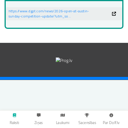
https://www.dgpt.com/news/2026-open-at-austin-
sunday-competition-update/?utm_so…
Raksti
Ziņas
Laukumi
Sacensības
Par Dolf.lv