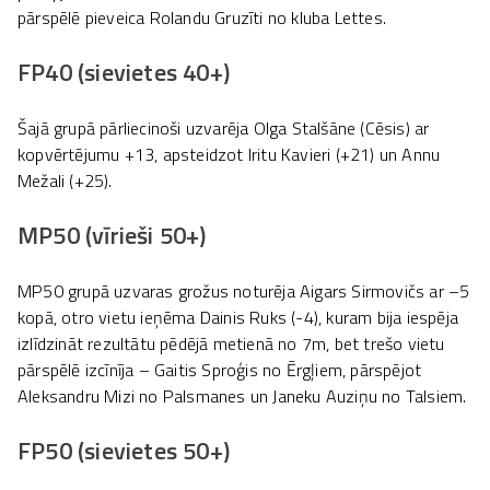
pārspēlē pieveica Rolandu Gruzīti no kluba Lettes.
FP40 (sievietes 40+)
Šajā grupā pārliecinoši uzvarēja Olga Stalšāne (Cēsis) ar
kopvērtējumu +13, apsteidzot Iritu Kavieri (+21) un Annu
Mežali (+25).
MP50 (vīrieši 50+)
MP50 grupā uzvaras grožus noturēja Aigars Sirmovičs ar –5
kopā, otro vietu ieņēma Dainis Ruks (-4), kuram bija iespēja
izlīdzināt rezultātu pēdējā metienā no 7m, bet trešo vietu
pārspēlē izcīnīja – Gaitis Sproģis no Ērgļiem, pārspējot
Aleksandru Mizi no Palsmanes un Janeku Auziņu no Talsiem.
FP50 (sievietes 50+)