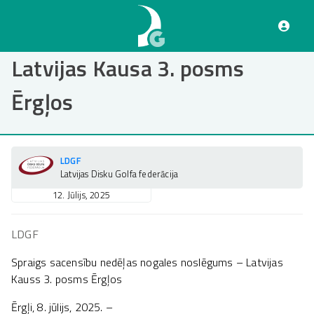
Pārlekt
uz
galveno
saturu
Latvijas Kausa 3. posms
Ērgļos
LDGF
Latvijas Disku Golfa federācija
12. Jūlijs, 2025
LDGF
Spraigs sacensību nedēļas nogales noslēgums – Latvijas
Kauss 3. posms Ērgļos
Ērgļi, 8. jūlijs, 2025. –