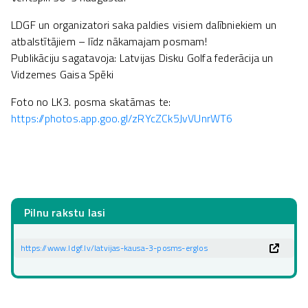
LDGF un organizatori saka paldies visiem dalībniekiem un
atbalstītājiem – līdz nākamajam posmam!
Publikāciju sagatavoja: Latvijas Disku Golfa federācija un
Vidzemes Gaisa Spēki
Foto no LK3. posma skatāmas te:
https://photos.app.goo.gl/zRYcZCk5JvVUnrWT6
Pilnu rakstu lasi
https://www.ldgf.lv/latvijas-kausa-3-posms-erglos