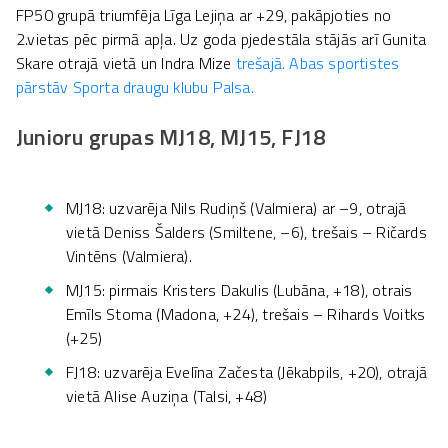
FP50 grupā triumfēja Līga Lejiņa ar +29, pakāpjoties no
2.vietas pēc pirmā apļa. Uz goda pjedestāla stājās arī Gunita
Skare otrajā vietā un Indra Mize
trešajā. Abas sportistes
pārstāv Sporta draugu klubu Palsa.
Junioru grupas MJ18, MJ15, FJ18
MJ18: uzvarēja Nils Rudiņš (Valmiera) ar –9, otrajā
vietā Deniss Šalders (Smiltene, –6), trešais – Ričards
Vintēns (Valmiera).
MJ15: pirmais Kristers Dakulis (Lubāna, +18), otrais
Emīls Stoma (Madona, +24), trešais – Rihards Voitks
(+25)
FJ18: uzvarēja Evelīna Začesta (Jēkabpils, +20), otrajā
vietā Alise Auziņa (Talsi, +48)