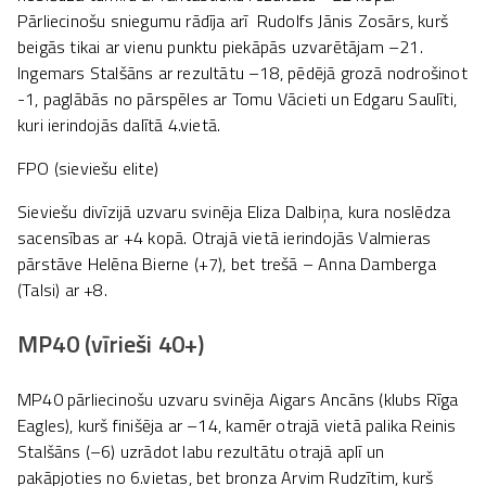
Pārliecinošu sniegumu rādīja arī Rudolfs Jānis Zosārs, kurš
beigās tikai ar vienu punktu piekāpās uzvarētājam –21.
Ingemars Stalšāns ar rezultātu –18, pēdējā grozā nodrošinot
-1, paglābās no pārspēles ar Tomu Vācieti un Edgaru Saulīti,
kuri ierindojās dalītā 4.vietā.
FPO (sieviešu elite)
Sieviešu divīzijā uzvaru svinēja Eliza Dalbiņa, kura noslēdza
sacensības ar +4 kopā. Otrajā vietā ierindojās Valmieras
pārstāve Helēna Bierne (+7), bet trešā – Anna Damberga
(Talsi) ar +8.
MP40 (vīrieši 40+)
MP40 pārliecinošu uzvaru svinēja Aigars Ancāns (klubs Rīga
Eagles), kurš finišēja ar –14, kamēr otrajā vietā palika Reinis
Stalšāns (–6) uzrādot labu rezultātu otrajā aplī un
pakāpjoties no 6.vietas, bet bronza Arvim Rudzītim, kurš