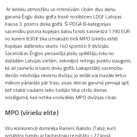
Ar lielisku atmosfēru un intensīvām cīņām divu dienu
garumā Ērgļu disku golfa trasē noslēdzies LDGF Latvijas
Kausa 3. posms diska golfā. Šī PDGA B‑kategorijas
sacensību posma kopējais balvu fonds sasniedza 1790 EUR
no kuriem 830 € tika izmaksāti tieši MPO (vīriešu elitē).
Kopējais dalībnieku skaits 140 sportisti 9 divīzijās.
Sacensības Ērgļos piesaistīja plašu spēlētāju loku no
dažādām Latvijas vietām, sekmējot reitingu punktu izaugsmi,
kā arī jauniešu iesaisti disku golfā. Laikapstākļi sacensību
dienās nelutināja nevienu divīziju, jo lielāki vai mazāki lietus
mākoņi pārlaidās pār trasi, visas dienas garumā pirmajā aplī,
bet stabili saulains laiks turējās tikai otrās dienas
noslēgumā, kad notika vissīvākās MPO divīzijas cīņas.
MPO (vīriešu elite)
Vīru konkurencē dominēja Rainers Balodis (Talsi), kurš
noslēdza turnīru ar fantastisku rezultātu –22 kopā.