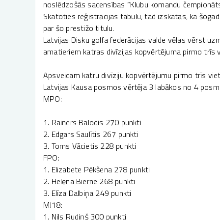
noslēdzošās sacensības “Klubu komandu čempionāts
Skatoties reģistrācijas tabulu, tad izskatās, ka šoga
par šo prestižo titulu.
Latvijas Disku golfa federācijas valde vēlas vērst uz
amatieriem katras divīzijas kopvērtējuma pirmo trīs 
Apsveicam katru divīziju kopvērtējumu pirmo trīs viet
Latvijas Kausa posmos vērtēja 3 labākos no 4 posm
MPO:
1. Rainers Balodis 270 punkti
2. Edgars Saulītis 267 punkti
3. Toms Vācietis 228 punkti
FPO:
1. Elizabete Pēkšena 278 punkti
2. Helēna Bierne 268 punkti
3. Elīza Dalbiņa 249 punkti
MJ18:
1. Nils Rudiņš 300 punkti