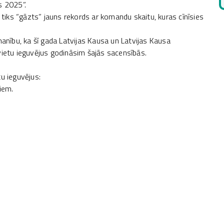
 2025”.
d tiks “gāzts” jauns rekords ar komandu skaitu, kuras cīnīsies
manību, ka šī gada Latvijas Kausa un Latvijas Kausa
vietu ieguvējus godināsim šajās sacensībās.
u ieguvējus:
iem.