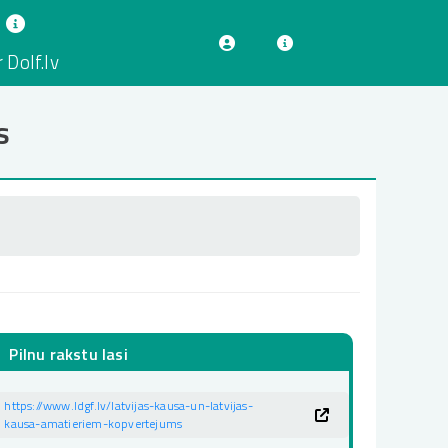
 Dolf.lv
s
Pilnu rakstu lasi
https://www.ldgf.lv/latvijas-kausa-un-latvijas-
kausa-amatieriem-kopvertejums