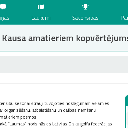
iņas
Laukumi
Sacensības
Par
as Kausa amatieriem kopvērtējum
sacensību sezonai strauji tuvojoties noslēgumam vēlamies
oku ar organizēšanu, atbalstīšanu un dalības ņemšanu
 amatieriem posmos.
ā “Laumas” norisināsies Latvijas Disku golfa federācijas