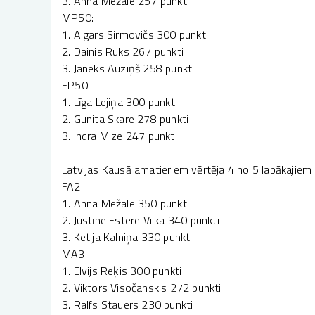
3. Anna Mežale 257 punkti
MP50:
1. Aigars Sirmovičs 300 punkti
2. Dainis Ruks 267 punkti
3. Janeks Auziņš 258 punkti
FP50:
1. Līga Lejiņa 300 punkti
2. Gunita Skare 278 punkti
3. Indra Mize 247 punkti
Latvijas Kausā amatieriem vērtēja 4 no 5 labākajie
FA2:
1. Anna Mežale 350 punkti
2. Justīne Estere Vilka 340 punkti
3. Ketija Kalniņa 330 punkti
MA3:
1. Elvijs Reķis 300 punkti
2. Viktors Visočanskis 272 punkti
3. Ralfs Stauers 230 punkti