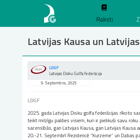
Pārlekt
uz
Raksti
Z
galveno
saturu
Latvijas Kausa un Latvij
LDGF
Latvijas Disku Golfa federācija
9. Septembris, 2025
LDGF
2025. gada Latvijas Disku golfa federācijas rīkoto 
teikt milzīgu paldies visiem, kuri ir pielikuši savu r
sacensībās, gan Latvijas Kausa, gan Latvijas Kausa
20.-21. Septembrī Rezidencē “Kurzeme” un Dabas park