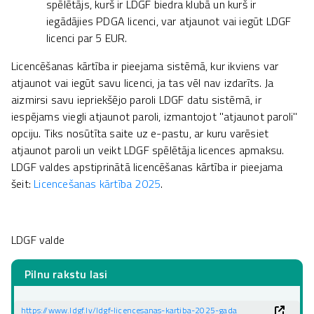
spēlētājs, kurš ir LDGF biedra klubā un kurš ir
iegādājies PDGA licenci, var atjaunot vai iegūt LDGF
licenci par 5 EUR.
Licencēšanas kārtība ir pieejama sistēmā, kur ikviens var
atjaunot vai iegūt savu licenci, ja tas vēl nav izdarīts. Ja
aizmirsi savu iepriekšējo paroli LDGF datu sistēmā, ir
iespējams viegli atjaunot paroli, izmantojot "atjaunot paroli"
opciju. Tiks nosūtīta saite uz e-pastu, ar kuru varēsiet
atjaunot paroli un veikt LDGF spēlētāja licences apmaksu.
LDGF valdes apstiprinātā licencēšanas kārtība ir pieejama
šeit:
Licencešanas kārtība 2025
.
LDGF valde
Pilnu rakstu lasi
https://www.ldgf.lv/ldgf-licencesanas-kartiba-2025-gada