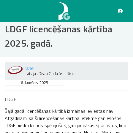
Pārlekt
uz
galveno
saturu
LDGF licencēšanas kārtība
2025. gadā.
LDGF
Latvijas Disku Golfa federācija
6. Janvāris, 2025
LDGF
Šajā gadā licencēšanas kārtībā izmaiņas ieviestas nav.
Atgādinām, ka šī licencēšanas kārtība ietekmē gan esošos
LDGF biedru klubos spēlējošos, gan jaunākus sportistus, kuri
vēl nav pievienojušies nevienam biedru klubam. Nemainīga