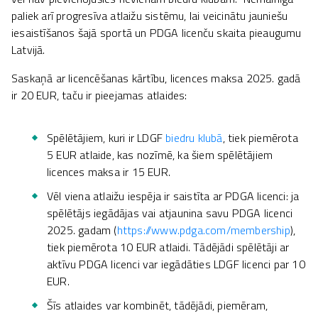
paliek arī progresīva atlaižu sistēmu, lai veicinātu jauniešu
iesaistīšanos šajā sportā un PDGA licenču skaita pieaugumu
Latvijā.
Saskaņā ar licencēšanas kārtību, licences maksa 2025. gadā
ir 20 EUR, taču ir pieejamas atlaides:
Spēlētājiem, kuri ir LDGF
biedru klubā
, tiek piemērota
5 EUR atlaide, kas nozīmē, ka šiem spēlētājiem
licences maksa ir 15 EUR.
Vēl viena atlaižu iespēja ir saistīta ar PDGA licenci: ja
spēlētājs iegādājas vai atjaunina savu PDGA licenci
2025. gadam (
https://www.pdga.com/membership
),
tiek piemērota 10 EUR atlaidi. Tādējādi spēlētāji ar
aktīvu PDGA licenci var iegādāties LDGF licenci par 10
EUR.
Šīs atlaides var kombinēt, tādējādi, piemēram,