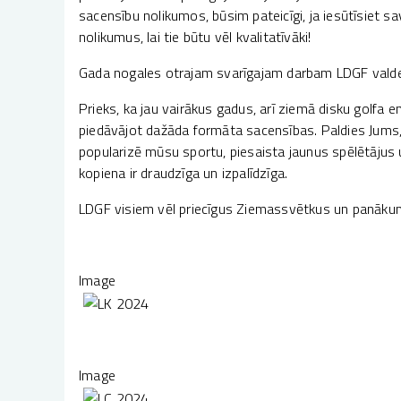
sacensību nolikumos, būsim pateicīgi, ja iesūtīsiet s
nolikumus, lai tie būtu vēl kvalitatīvāki!
Gada nogales otrajam svarīgajam darbam LDGF valde 
Prieks, ka jau vairākus gadus, arī ziemā disku golfa e
piedāvājot dažāda formāta sacensības. Paldies Jums, 
popularizē mūsu sportu, piesaista jaunus spēlētājus 
kopiena ir draudzīga un izpalīdzīga.
LDGF visiem vēl priecīgus Ziemassvētkus un panākum
Image
Image