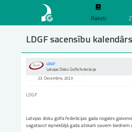
Pārlekt
uz
Raksti
Z
galveno
saturu
LDGF sacensību kalendār
LDGF
Latvijas Disku Golfa federācija
23. Decembris, 2023
LDGF
Latvijas disku golfa federācijas gada nogales galven
sagatavot iepriekšējā gada atskaiti saviem biedriem