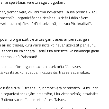
, lai spēlētājus varētu sagaidīt godam.
 bet, ņemot vērā, cik labi tika novērtēts Kausa posms 2023.
acensību organizēšanas tiesības uzticēt lubāniešiem.
neesot savairojušies tādā daudzumā, lai traucētu kvalitatīvai
 posmu organizēt pieteicās gan trases ar pieredzi, gan
rī no trases, kuru vairs noteikti nevar uzskatīt par jaunu,
elo sacensību kalendārā. Tādēļ tika nolemts, ka nākamajā gadā
vasaras vidū Palsmanē.
li par labu šim organizatoram ietekmēja šīs trases
kā kvalitāte, ko izbaudam katrās šīs trases sacensībās.
ikušās tikai 3 trases un, ņemot vērā nerakstīto likumu par
un organizatoriskajām prasmēm, tika viennozīmīgi atbalstīts
 3 dienu sacensības norisināsies Talsos.