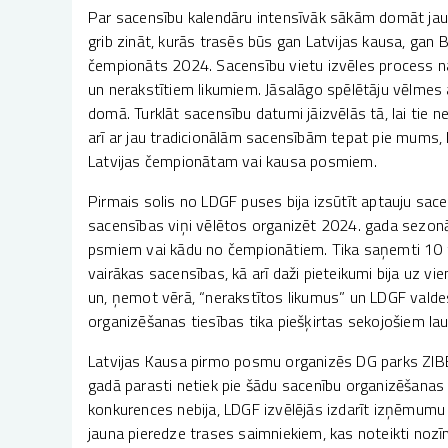
Par sacensību kalendāru intensīvāk sākām domāt jau 
grib zināt, kurās trasēs būs gan Latvijas kausa, gan B 
čempionāts 2024. Sacensību vietu izvēles process nav
un nerakstītiem likumiem. Jāsalāgo spēlētāju vēlmes
domā. Turklāt sacensību datumi jāizvēlās tā, lai tie
arī ar jau tradicionālām sacensībām tepat pie mums, L
Latvijas čempionātam vai kausa posmiem.
Pirmais solis no LDGF puses bija izsūtīt aptauju sac
sacensības viņi vēlētos organizēt 2024. gada sezonā.
psmiem vai kādu no čempionātiem. Tika saņemti 10 tr
vairākas sacensības, kā arī daži pieteikumi bija uz 
un, ņemot vērā, “nerakstītos likumus” un LDGF valde
organizēšanas tiesības tika piešķirtas sekojošiem l
Latvijas Kausa pirmo posmu organizēs DG parks ZIBEŅ
gadā parasti netiek pie šādu sacenību organizēšana
konkurences nebija, LDGF izvēlējās izdarīt izņēmumu
jauna pieredze trases saimniekiem, kas noteikti nozīmē