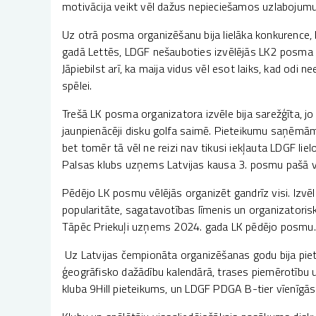
motivācija veikt vēl dažus nepieciešamos uzlabojumus
Uz otrā posma organizēšanu bija lielāka konkurence,
gadā Lettēs, LDGF nešauboties izvēlējās LK2 posma s
Jāpiebilst arī, ka maija vidus vēl esot laiks, kad odi 
spēlei.
Trešā LK posma organizatora izvēle bija sarežģīta, jo
jaunpienācēji disku golfa saimē. Pieteikumu saņēmām a
bet tomēr tā vēl ne reizi nav tikusi iekļauta LDGF li
Palsas klubs uzņems Latvijas kausa 3. posmu pašā 
Pēdējo LK posmu vēlējās organizēt gandrīz visi. Izvē
popularitāte, sagatavotības līmenis un organizatoris
Tāpēc Priekuļi uzņems 2024. gada LK pēdējo posmu.
Uz Latvijas čempionāta organizēšanas godu bija piete
ģeogrāfisko dažādību kalendārā, trases piemērotību 
kluba 9Hill pieteikums, un LDGF PDGA B-tier vīenīgās