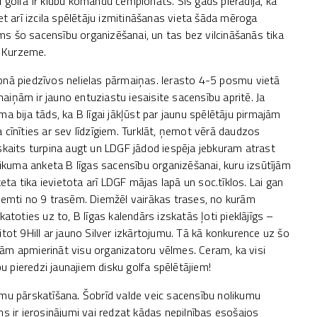
 golfā ir klubu komandu čempionāts. Šis gads pierādīja, ka
et arī izcila spēlētāju izmitināšanas vieta šāda mēroga
s šo sacensību organizēšanai, un tas bez vilcināšanās tika
 Kurzeme.
onā piedzīvos nelielas pārmaiņas. Ierasto 4-5 posmu vietā
iņām ir jauno entuziastu iesaisite sacensību apritē. Ja
a bija tāds, ka B līgai jākļūst par jaunu spēlētāju pirmajām
 cīnīties ar sev līdzīgiem. Turklāt, ņemot vērā daudzos
skaits turpina augt un LDGF jādod iespēja jebkuram atrast
eikuma anketa B līgas sacensību organizēšanai, kuru izsūtījām
a tika ievietota arī LDGF mājas lapā un soc.tīklos. Lai gan
 saņemti no 9 trasēm. Diemžēl vairākas trases, no kurām
atoties uz to, B līgas kalendārs izskatās ļoti pieklājīgs –
tot 9Hill ar jauno Silver izkārtojumu. Tā kā konkurence uz šo
rējām apmierināt visu organizatoru vēlmes. Ceram, ka visi
 pieredzi jaunajiem disku golfa spēlētājiem!
umu pārskatīšana. Šobrīd valde veic sacensību nolikumu
s ir ierosinājumi vai redzat kādas nepilnības esošajos