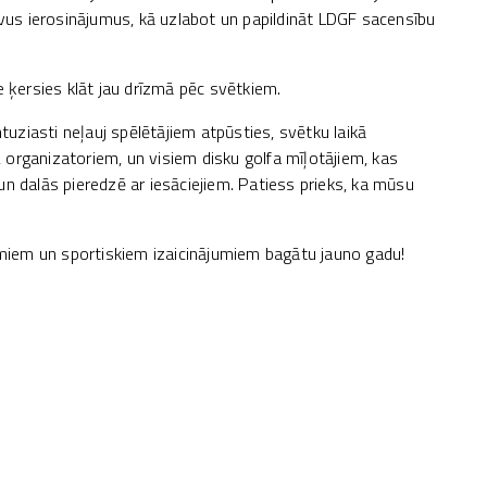
avus ierosinājumus, kā uzlabot un papildināt LDGF sacensību
ķersies klāt jau drīzmā pēc svētkiem.
ntuziasti neļauj spēlētājiem atpūsties, svētku laikā
organizatoriem, un visiem disku golfa mīļotājiem, kas
un dalās pieredzē ar iesāciejiem. Patiess prieks, ka mūsu
iem un sportiskiem izaicinājumiem bagātu jauno gadu!