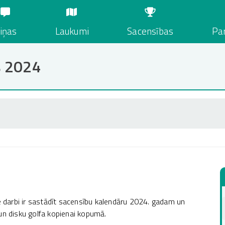
iņas
Laukumi
Sacensības
Par
s 2024
ie darbi ir sastādīt sacensību kalendāru 2024. gadam un
 un disku golfa kopienai kopumā.