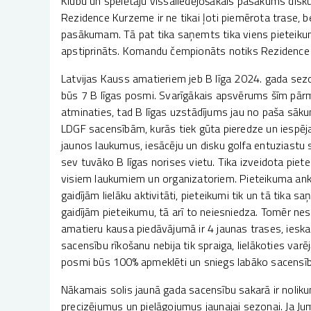
Klubu un spēlētāju vissaliedējošākais pasākums disku
Rezidence Kurzeme ir ne tikai ļoti piemērota trase, b
pasākumam. Tā pat tika saņemts tika viens pieteikum
apstiprināts. Komandu čempionāts notiks Rezidence
Latvijas Kauss amatieriem jeb B līga 2024. gada sez
būs 7 B līgas posmi. Svarīgākais apsvērums šīm pārma
atminaties, tad B līgas uzstādījums jau no paša sākum
LDGF sacensībām, kurās tiek gūta pieredze un iespēja
jaunos laukumus, iesācēju un disku golfa entuziastu 
sev tuvāko B līgas norises vietu. Tika izveidota piet
visiem laukumiem un organizatoriem. Pieteikuma anket
gaidījām lielāku aktivitāti, pieteikumi tik un tā tika
gaidījām pieteikumu, tā arī to neiesniedza. Tomēr nesk
amatieru kausa piedāvājumā ir 4 jaunas trases, ieskai
sacensību rīkošanu nebija tik spraiga, lielākoties va
posmi būs 100% apmeklēti un sniegs labāko sacensību
Nākamais solis jaunā gada sacensību sakarā ir nolik
precizējumus un pielāgojumus jaunajai sezonai. Ja Jum