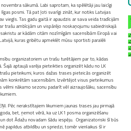
novembra sākumā. Labi saprotam, ka spēlētāji jau laicīgi
līgas posmi. Tā pat ļoti svarīgi zināt, kur notiks Latvijas
 viegls. Tas gadu gaitā ir apaudzis ar sava veida tradīcijām
 ar trašu ambīcijām un vispārējo noskaņojumu sabiedriskajā
 nesakristu ar kādām citām nozīmīgām sacensībām Eiropā vai
atvijā, kuras gribētu apmeklēt mūsu sportisti paralēli
ensību organizatoriem un trašu turētājiem par to, kādas
 Šajā aptaujā varēja pieteikties organizēt kādu no LK
ašu pieteikumi, kuros dažas trases pieteicās organizēt
vienām konkrētām sacensībām. Izvērtējot visus pieteikumus
s vēlmi nākamo sezonu padarīt vēl aizraujošāku, sacensību
aukumiem.
I. Pēc nerakstītajiem likumiem jaunas trases jau pirmajā
s goda, bet, ņemot vērā, ka uz LK1 posma organizēšanu
 un dot Ādažu novadam šādu iespēju. Organizatoriski šī būs
 papildus atbildību un spriedzi, tomēr vienlaikus šī ir