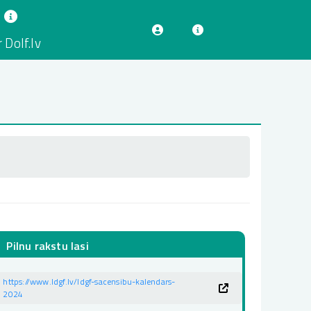
 Dolf.lv
Pilnu rakstu lasi
https://www.ldgf.lv/ldgf-sacensibu-kalendars-
2024