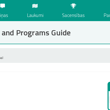
iņas
Laukumi
Sacensības
Par
 and Programs Guide
bal