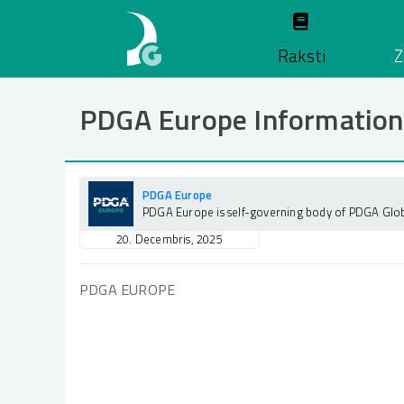
Pārlekt
uz
Raksti
Z
galveno
saturu
PDGA Europe Information
PDGA Europe
PDGA Europe is self-governing body of PDGA Glo
20. Decembris, 2025
PDGA EUROPE