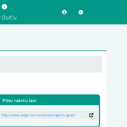
 Dolf.lv
Pilnu rakstu lasi
https://www.pdga.com/europe/programs-guide