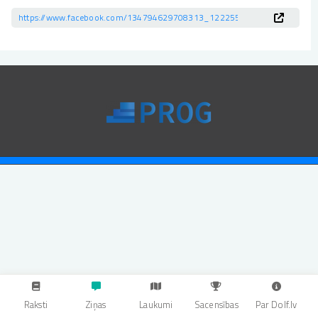
https://www.facebook.com/134794629708313_122255968166040293
Raksti
Ziņas
Laukumi
Sacensības
Par Dolf.lv