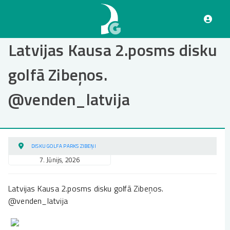
Pārlekt
uz
galveno
saturu
Latvijas Kausa 2.posms disku
golfā Zibeņos.
@venden_latvija
DISKU GOLFA PARKS ZIBEŅI
7. Jūnijs, 2026
Latvijas Kausa 2.posms disku golfā Zibeņos.
@venden_latvija