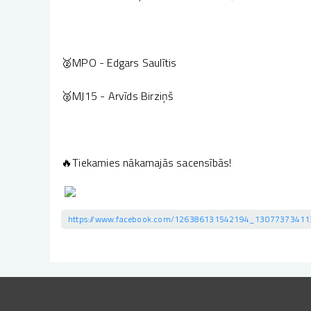
🥈MPO - Edgars Saulītis
🥈MJ15 - Arvīds Birziņš
🔥Tiekamies nākamajās sacensībās!
https://www.facebook.com/126386131542194_1307737341