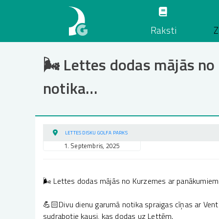
Pārlekt
uz
Raksti
Z
galveno
saturu
🌬 Lettes dodas mājās n
notika…
LETTES DISKU GOLFA PARKS
1. Septembris, 2025
🌬 Lettes dodas mājās no Kurzemes ar panākumiem
💪🏻Divu dienu garumā notika spraigas cīņas ar Ventsp
sudrabotie kausi, kas dodas uz Lettēm.