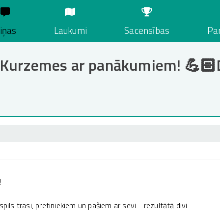
iņas
Laukumi
Sacensības
Par
o Kurzemes ar panākumiem! 💪🏻
!
ils trasi, pretiniekiem un pašiem ar sevi - rezultātā divi