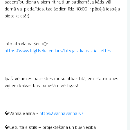
sacensību diena visiem rit raiti un patīkami! Ja kāds vēl
domā vai piedalīties, tad šodien līdz 18:00 ir pēdējā iespēja
pieteikties! :)
Info atrodama šeit 👉
https://www.ldgf.lv/kalendars/latvijas-kauss-4-Lettes
Īpaši vēlamies pateikties mūsu atbalstītājiem. Pateicoties
viņiem balvas būs patiešām vērtīgas!
💎Vanna Vannā -
https://vannavanna.lv/
💎Ceturtais stils – projektēšana un būvniecība