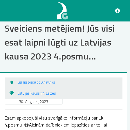
Pārlekt
uz
galveno
saturu
Sveiciens metējiem! Jūs visi
esat laipni lūgti uz Latvijas
kausa 2023 4.posmu…
LETTES DISKU GOLFA PARKS
Latvijas Kauss #4 Lettes
30. Augusts, 2023
Esam apkopojuši visu svarīgāko informāciju par LK
4.posmu. 😎Aicinām dalībniekiem iepazīties ar to, lai