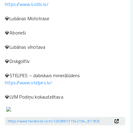
https://www.4stils.lv/
💎Lubānas Mototrase
💎Aborieši
💎Lubānas vīnotava
💎Diskgolf.lv
💎STELPES – dabiskais minerālūdens
https://www.stelpes.lv/
💎LVM Podiņu kokaudzētava
https://www.facebook.com/126386131542194_811828324061362