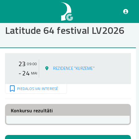
Pārlekt
uz
galveno
saturu
Latitude 64 festival LV2026
23
09:00
REZIDENCE "KURZEME"
- 24
MAI
PIEDALOS VAI INTERESĒ
Konkursu rezultāti