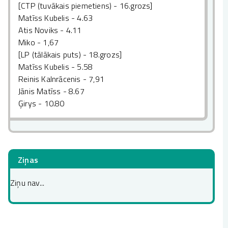
[CTP (tuvākais piemetiens) - 16.grozs]
Matīss Kubelis - 4.63
Atis Noviks - 4.11
Miko - 1,67
[LP (tālākais puts) - 18.grozs]
Matīss Kubelis - 5.58
Reinis Kalnrācenis - 7,91
Jānis Matīss - 8.67
Ģirys - 10.80
Ziņas
Ziņu nav...