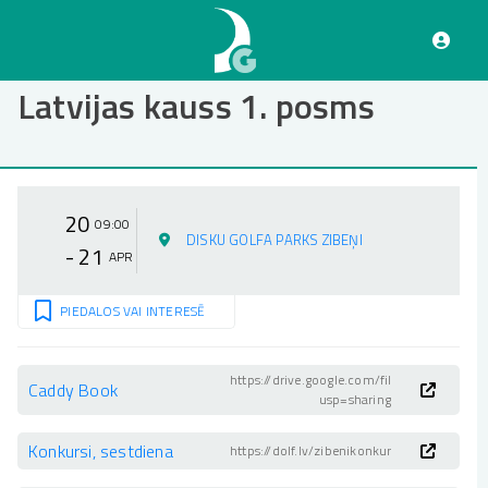
Pārlekt
uz
galveno
saturu
Latvijas kauss 1. posms
20
09:00
DISKU GOLFA PARKS ZIBEŅI
- 21
APR
PIEDALOS VAI INTERESĒ
https://drive.google.com/file/d/1r5vMb
Caddy Book
usp=sharing
Konkursi, sestdiena
https://dolf.lv/zibenikonkursi