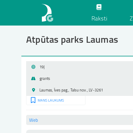
Pārlekt
uz
Raksti
Z
galveno
saturu
Atpūtas parks Laumas
19
|
grants
Laumas, Īves pag., Talsu nov., LV-3261
MANS LAUKUMS
Web