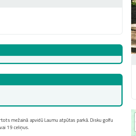
kārtots mežainā apvidū Laumu atpūtas parkā. Disku golfu
vai 19 celiņus.