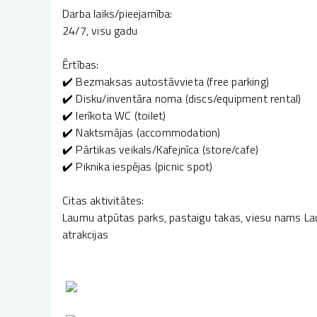
Darba laiks/pieejamība:
24/7, visu gadu
Ērtības:
✔️ Bezmaksas autostāvvieta (free parking)
✔️ Disku/inventāra noma (discs/equipment rental)
✔️ Ierīkota WC (toilet)
✔️ Naktsmājas (accommodation)
✔️ Pārtikas veikals/Kafejnīca (store/cafe)
✔️ Piknika iespējas (picnic spot)
Citas aktivitātes:
Laumu atpūtas parks, pastaigu takas, viesu nams Lau
atrakcijas