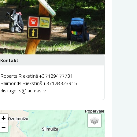
Kontakti
Roberts Riekstiņš +37129477731
Raimonds Riekstiņš +37128323915
diskugolfs@laumas.lv
+
−