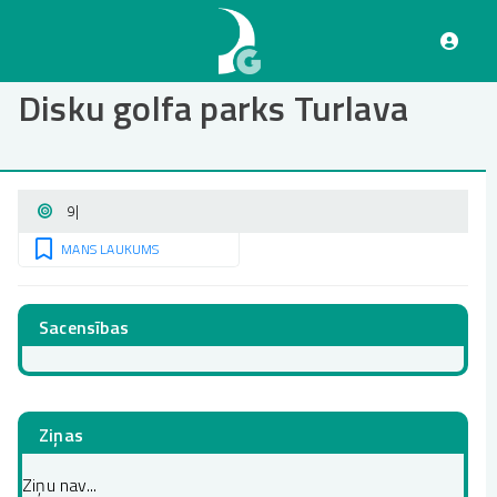
Pārlekt
uz
galveno
saturu
Disku golfa parks Turlava
9
|
MANS LAUKUMS
Sacensības
Ziņas
Ziņu nav...