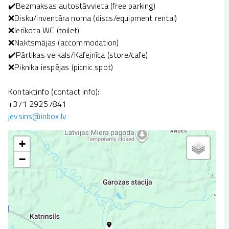
✔️Bezmaksas autostāvvieta (free parking)
❌Disku/inventāra noma (discs/equipment rental)
❌Ierīkota WC (toilet)
❌Naktsmājas (accommodation)
✔️Pārtikas veikals/Kafejnīca (store/cafe)
❌Piknika iespējas (picnic spot)
Kontaktinfo (contact info):
+371 29257841
jevsins@inbox.lv
+
−