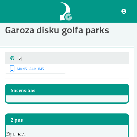
Pārlekt
uz
galveno
saturu
Garoza disku golfa parks
5
|
MANS LAUKUMS
Sacensības
Ziņas
Ziņu nav...