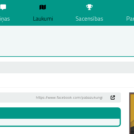
iņas
Laukumi
Sacensības
Par
https://www.facebook.com/pabazukungi