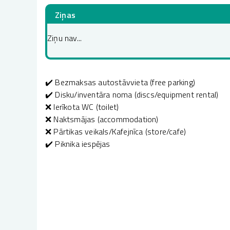
Ziņas
Ziņu nav...
✔️ Bezmaksas autostāvvieta (free parking)
✔️ Disku/inventāra noma (discs/equipment rental)
❌ Ierīkota WC (toilet)
❌ Naktsmājas (accommodation)
❌ Pārtikas veikals/Kafejnīca (store/cafe)
✔️ Piknika iespējas