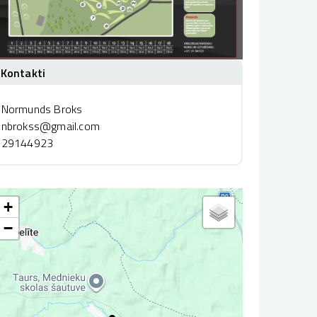
Kontakti
Normunds Broks
nbrokss@gmail.com
29144923
+
−