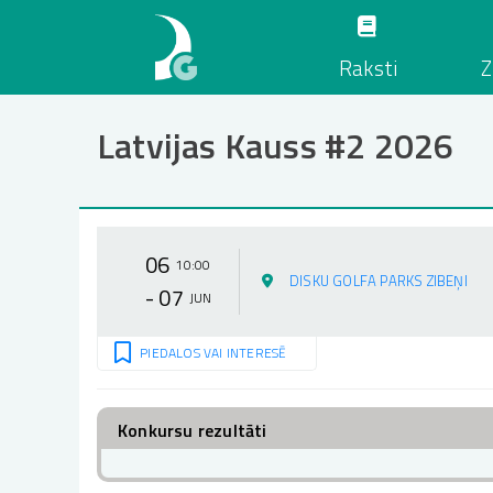
Pārlekt
uz
Raksti
Z
galveno
saturu
Latvijas Kauss #2 2026
06
10:00
DISKU GOLFA PARKS ZIBEŅI
- 07
JUN
PIEDALOS VAI INTERESĒ
Konkursu rezultāti