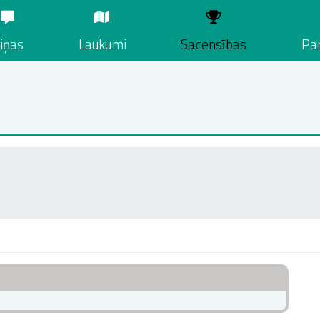
iņas
Laukumi
Sacensības
Par