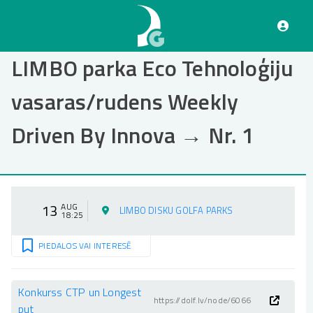
Pārlekt
uz
galveno
saturu
LIMBO parka Eco Tehnoloģiju
vasaras/rudens Weekly
Driven By Innova → Nr. 1
13
AUG
LIMBO DISKU GOLFA PARKS
18:25
PIEDALOS VAI INTERESĒ
Konkurss CTP un Longest
https://dolf.lv/node/6066
put