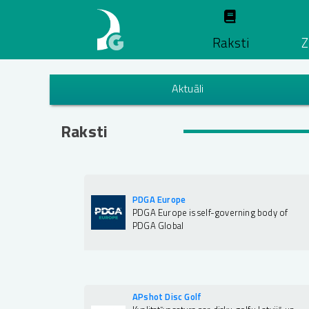
Pārlekt
uz
Raksti
Z
galveno
saturu
Aktuāli
Raksti
PDGA Europe
PDGA Europe is self-governing body of
PDGA Global
APshot Disc Golf