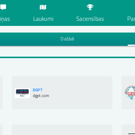
iņas
Laukumi
Sacensības
Par
Dažādi
DGPT
dgpt.com