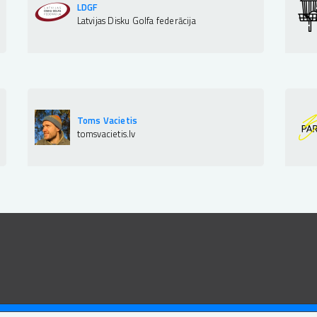
LDGF
Latvijas Disku Golfa federācija
Toms Vacietis
tomsvacietis.lv