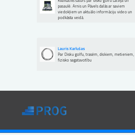
Kvalitatīvs saturs par disku golfu Latvijā un
pasaulē. Arnis un Pāvels dalās ar saviem
viedokļiem un aktuālo informāciju video un
podkāsta veidā.
Lauris Karlušas
Par Disku golfu, trasēm, diskiem, metieniem,
fizisko sagatavotību