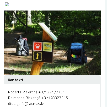
Kontakti
Roberts Riekstiņš +37129477731
Raimonds Riekstiņš +37128323915
diskugolfs@laumas.lv