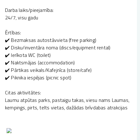
Darba laiks/pieejamība:
24/7, visu gadu
Ērtības:
✔️ Bezmaksas autostāvvieta (free parking)
✔️ Disku/inventāra noma (discs/equipment rental)
✔️ Ierīkota WC (toilet)
✔️ Naktsmājas (accommodation)
✔️ Pārtikas veikals/Kafejnīca (store/cafe)
✔️ Piknika iespējas (picnic spot)
Citas aktivitātes:
Laumu atpūtas parks, pastaigu takas, viesu nams Laumas,
kempings, pirts, telts vietas, dažādas brīvdabas atrakcijas