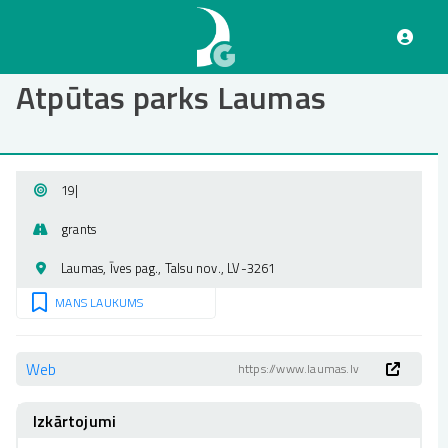
Pārlekt
uz
galveno
saturu
Atpūtas parks Laumas
19
|
grants
Laumas, Īves pag., Talsu nov., LV-3261
MANS LAUKUMS
Web
https://www.laumas.lv
Izkārtojumi