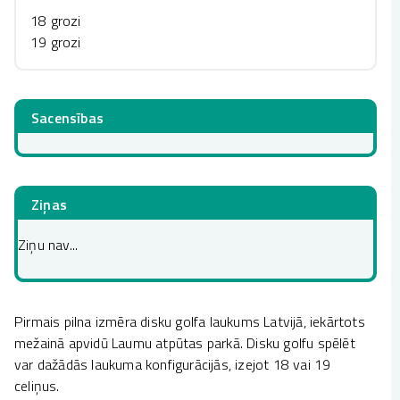
18 grozi
19 grozi
Sacensības
Ziņas
Ziņu nav...
Pirmais pilna izmēra disku golfa laukums Latvijā, iekārtots
mežainā apvidū Laumu atpūtas parkā. Disku golfu spēlēt
var dažādās laukuma konfigurācijās, izejot 18 vai 19
celiņus.