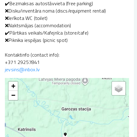
✔️Bezmaksas autostāvvieta (free parking)
❌Disku/inventāra noma (discs/equipment rental)
❌Ierīkota WC (toilet)
❌Naktsmājas (accommodation)
✔️Pārtikas veikals/Kafejnīca (store/cafe)
❌Piknika iespējas (picnic spot)
Kontaktinfo (contact info):
+371 29257841
jevsins@inbox.lv
+
−