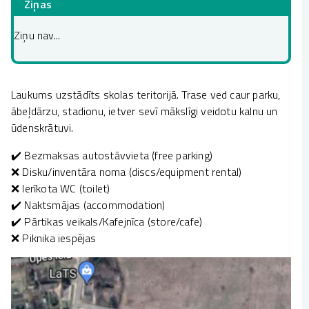
Ziņas
Ziņu nav...
Laukums uzstādīts skolas teritorijā. Trase ved caur parku,
ābeļdārzu, stadionu, ietver sevī mākslīgi veidotu kalnu un
ūdenskrātuvi.
✔️ Bezmaksas autostāvvieta (free parking)
❌ Disku/inventāra noma (discs/equipment rental)
❌ Ierīkota WC (toilet)
✔️ Naktsmājas (accommodation)
✔️ Pārtikas veikals/Kafejnīca (store/cafe)
❌ Piknika iespējas