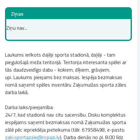
Ziņas
Ziņu nav...
Laukums ierīkots daļēji sporta stadionā, daļēji - tam
piegulošajā meža teritorijā. Teritorija interesanta spēlei ar
tās daudzveidīgo dabu - kokiem, dīķiem, grāvjiem,
upi. Laukums pieejams bez maksas. Iespēja bezmaksas
nomā saņemt spēles inventāru Zaķumuižas sporta zāles
darba laikā.
Darba laiks/pieejamība:
24/7, kad stadionā nav citu sacensību. Disku komplektus
iespējams saņemt bezmaksas nomā Zaķumuižas sporta
zālē pēc iepriekšēja pieteikuma (tālr. 67958498, e-pasts:
zaki.sportazale@ropazi.lv
). Darba dienās no pl. 8:00 līdz