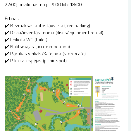
22:00, brīvdienās no pl. 9:00 līdz 18:00.
Ērtības:
✔️ Bezmaksas autostāvvieta (free parking)
✔️ Disku/inventāra noma (discs/equipment rental)
✔️ Ierīkota WC (toilet)
✔️ Naktsmājas (accommodation)
✔️ Pārtikas veikals/Kafejnīca (store/cafe)
✔️ Piknika iespējas (picnic spot)