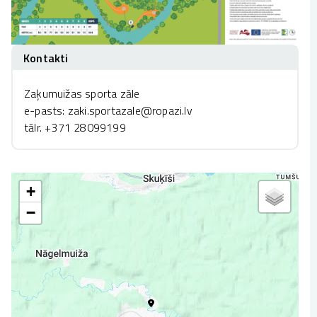
Kontakti
Zaķumuižas sporta zāle
e-pasts: zaki.sportazale@ropazi.lv
tālr. +371 28099199
+
−