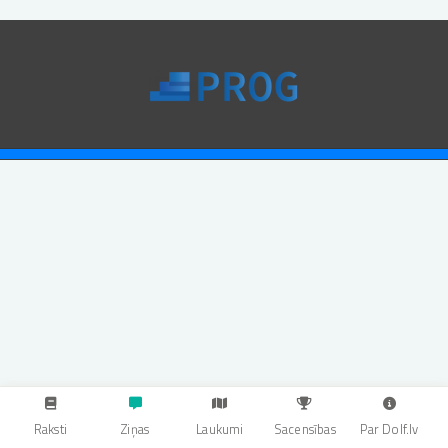
Raksti
Ziņas
Laukumi
Sacensības
Par Dolf.lv