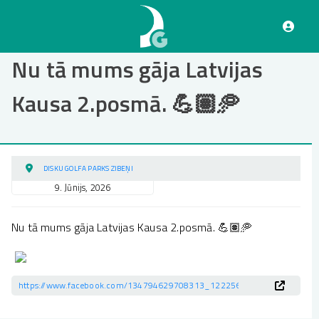
Pārlekt
uz
galveno
saturu
Nu tā mums gāja Latvijas
Kausa 2.posmā. 💪🏽🥏
DISKU GOLFA PARKS ZIBEŅI
9. Jūnijs, 2026
Nu tā mums gāja Latvijas Kausa 2.posmā. 💪🏽🥏
https://www.facebook.com/134794629708313_122256131612040293