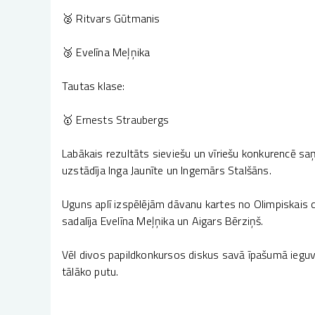
🥈 Ritvars Gūtmanis
🥉 Evelīna Meļņika
Tautas klase:
🥇 Ernests Straubergs
Labākais rezultāts sieviešu un vīriešu konkurencē s
uzstādīja Inga Jaunīte un Ingemārs Stalšāns.
Uguns aplī izspēlējām dāvanu kartes no Olimpiskais 
sadalīja Evelīna Meļņika un Aigars Bērziņš.
Vēl divos papildkonkursos diskus savā īpašumā ieguv
tālāko putu.