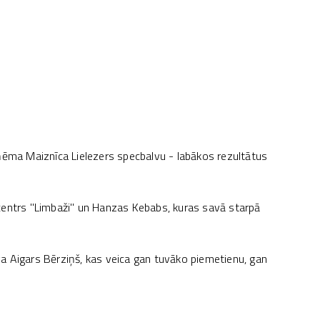
aņēma Maiznīca Lielezers specbalvu - labākos rezultātus
centrs "Limbaži" un Hanzas Kebabs, kuras savā starpā
a Aigars Bērziņš, kas veica gan tuvāko piemetienu, gan