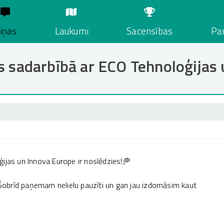
iņas
Laukumi
Sacensības
Par
s sadarbībā ar ECO Tehnoloģijas
ijas un Innova Europe ir noslēdzies!🥏
. Šobrīd paņemam nelielu pauzīti un gan jau izdomāsim kaut