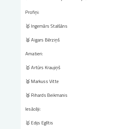
Profiņi:
🥇 Ingemārs Stalšāns
🥈 Aigars Bērziņš
Amatieri:
🥇 Artūrs Kraujiņš
🥈 Markuss Vitte
🥉 Rihards Beikmanis
Iesācēji:
🥇 Edijs Eglītis