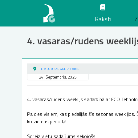
Pārlekt
uz
Raksti
Z
galveno
saturu
4. vasaras/rudens weeklij
LIMBO DISKU GOLFA PARKS
24. Septembris, 2025
4. vasaras/rudens weeklijs sadarbībā ar ECO Tehnoloģ
Paldies visiem, kas piedalījās šīs sezonas weeklijos
ko ziemas periodā!
Šoreiz vietu sadalījums sekojošs: