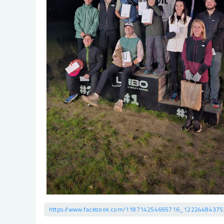
https://www.facebook.com/118714254665716_1222448437