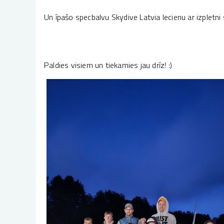
Un īpašo specbalvu Skydive Latvia lecienu ar izpletni
Paldies visiem un tiekamies jau drīz! :)